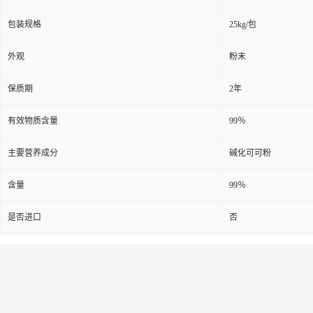
包装规格
25kg/包
外观
粉末
保质期
2年
有效物质含量
99％
主要营养成分
碱化可可粉
含量
99％
是否进口
否