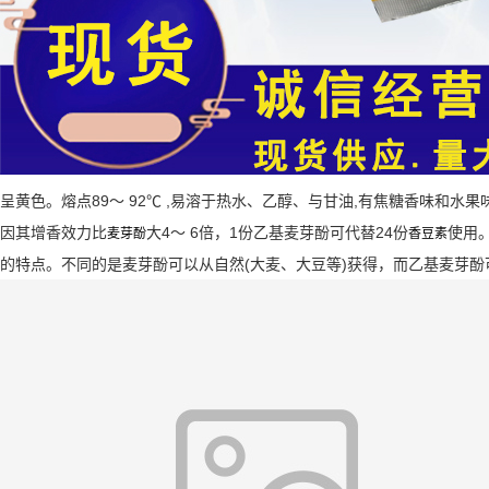
呈黄色。熔点89～ 92℃ ,易溶于热水、乙醇、与甘油,有焦糖香味和水果
因其增香效力比
大4～ 6倍，1份乙基麦芽酚可代替24份
使用
麦芽酚
香豆素
的特点。不同的是麦芽酚可以从自然(大麦、大豆等)获得，而乙基麦芽