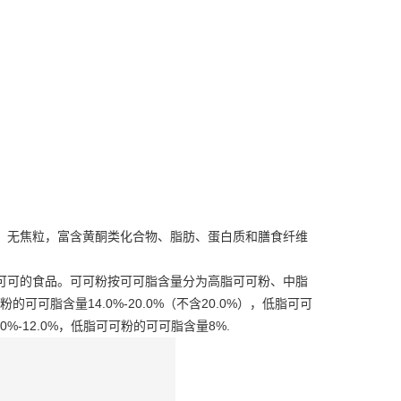
、无焦粒，富含黄酮类化合物、脂肪、蛋白质和膳食纤维
可可的食品。
可可粉按
可可脂
含量分为高脂可可粉、中脂
脂含量14.0%-20.0%（不含20.0%），低脂可可
0%-12.0%，低脂可可粉的可可脂含量8%.