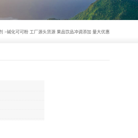
剂
>
碱化可可粉 工厂源头货源 果品饮品冲调添加 量大优惠