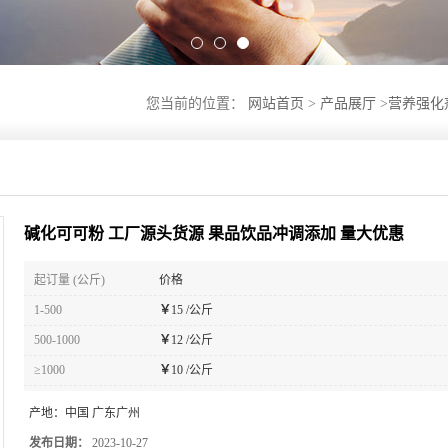
您当前的位置：
网站首页
>
产品展厅
>
营养强化
碱化可可粉 工厂源头货源 果品饮品冲调添加 量大优惠
起订量 (公斤)
价格
1-500
￥
15 /公斤
500-1000
￥
12 /公斤
≥1000
￥
10 /公斤
产地：
中国 广东广州
发布日期：
2023-10-27