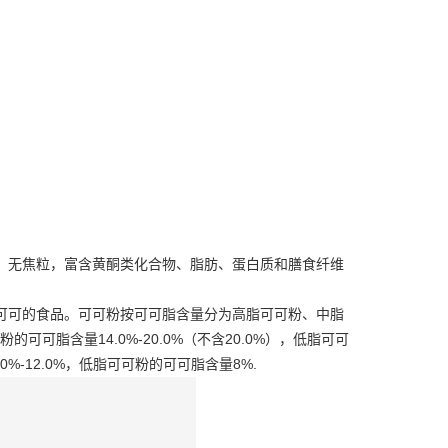
、无焦粒，富含黄酮类化合物、脂肪、蛋白质和膳食纤维
可可的食品。
可可粉按
可可脂
含量分为高脂可可粉、中脂
脂含量14.0%-20.0%（不含20.0%），低脂可可
0%-12.0%，低脂可可粉的可可脂含量8%.