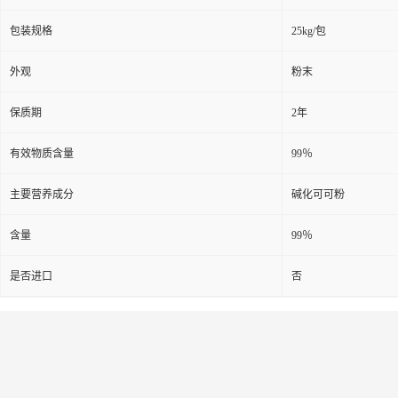
包装规格
25kg/包
外观
粉末
保质期
2年
有效物质含量
99％
主要营养成分
碱化可可粉
含量
99％
是否进口
否