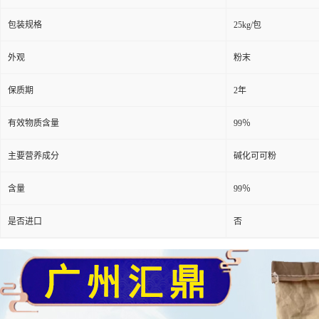
包装规格
25kg/包
外观
粉末
保质期
2年
有效物质含量
99％
主要营养成分
碱化可可粉
含量
99％
是否进口
否