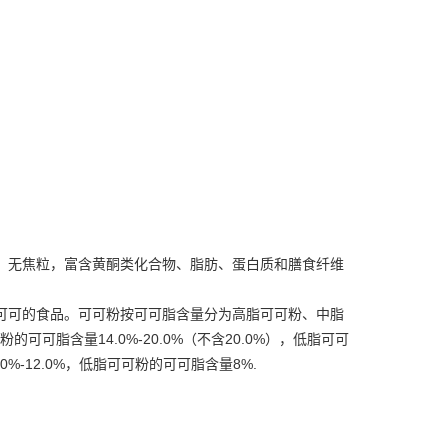
、无焦粒，富含黄酮类化合物、脂肪、蛋白质和膳食纤维
可可的食品。
可可粉按
可可脂
含量分为高脂可可粉、中脂
脂含量14.0%-20.0%（不含20.0%），低脂可可
0%-12.0%，低脂可可粉的可可脂含量8%.