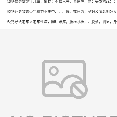
缺钙易导致少年儿童、偏食；不易入睡、易惊醒、易；头发稀疏；；
缺钙还导致青少年精力不集中、、、低、或牙齿；孕妇及哺乳期妇女
缺钙导致老年人老年性痒，脚后跟疼，腰椎颈椎，、脱落，明显，身