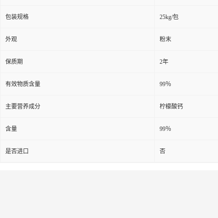
包装规格
25kg/包
外观
粉末
保质期
2年
有效物质含量
99％
主要营养成分
柠檬酸钙
含量
99％
是否进口
否