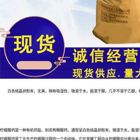
白色结晶状粉末，无臭，稍有吸湿性，微溶于水，能溶于酸，几乎不溶于乙醇，结晶
柠檬酸钙是一种有机钙盐，别名枸橼酸钙，通常呈白色结晶状粉末，微溶于水，能溶
柠檬酸钙是工业生产柠檬酸过程的一个中间体，它在发酵工程中从柠檬酸中分离出来