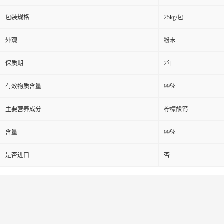
包装规格
25kg/包
外观
粉末
保质期
2年
有效物质含量
99％
主要营养成分
柠檬酸钙
含量
99％
是否进口
否