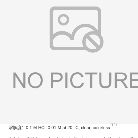
[10]
溶解度：0.1 M HCl: 0.01 M at 20 °C, clear, colorless