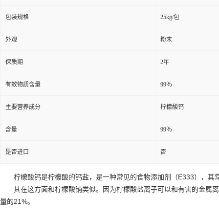
包装规格
25kg/包
外观
粉末
保质期
2年
有效物质含量
99％
主要营养成分
柠檬酸钙
含量
99％
是否进口
否
柠檬酸钙是柠檬酸的钙盐，是一种常见的食物添加剂（E333），其
其在这方面和柠檬酸钠类似。因为柠檬酸盐离子可以和有害的金属离
量的21%。