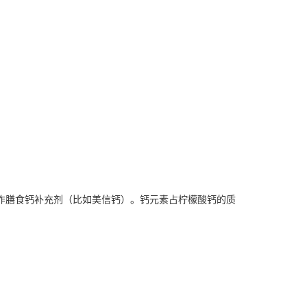
作膳食钙补充剂（比如美信钙）。钙元素占柠檬酸钙的质