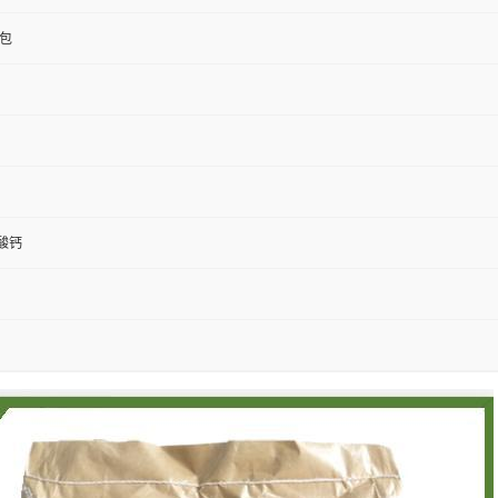
/包
酸钙