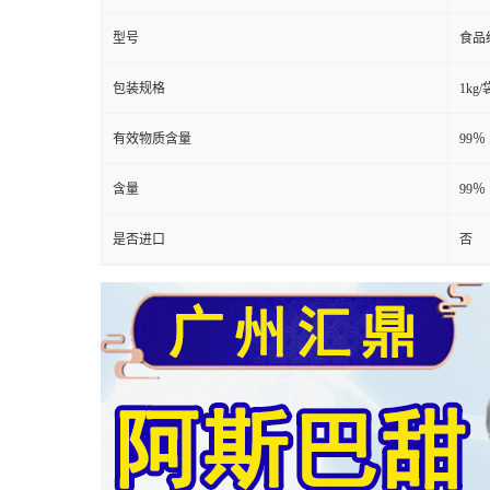
型号
食品
包装规格
1kg/
有效物质含量
99％
含量
99％
是否进口
否