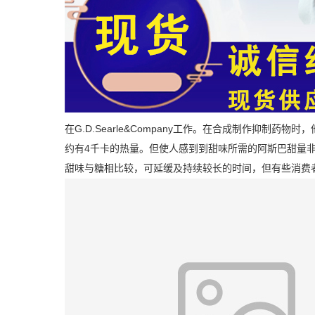
在G.D.Searle&Company工作。在合成制作抑制
药物时，
约有4千卡的热量。但使人感到到甜味所需的阿斯巴甜量
甜味与糖相比较，可延缓及持续较长的时间，但有些消费