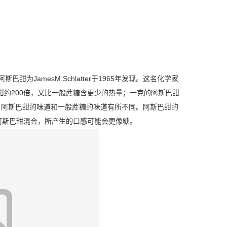
阿斯巴甜为JamesM.Schlatter于1965年发现。这名化学家
约200倍，又比一般蔗糖含更少的热量；一克的阿斯巴甜
。阿斯巴甜的味道和一般蔗糖的味道有所不同。阿斯巴甜的
阿斯巴甜混合，所产生的口感可能会更像糖。