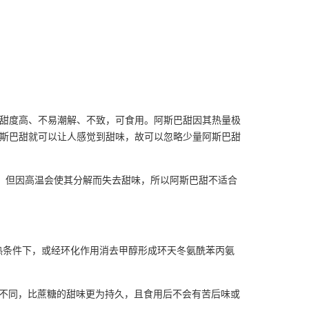
糖，甜度高、不易潮解、不致，可食用。阿斯巴甜因其热量极
l的阿斯巴甜就可以让人感觉到甜味，故可以忽略少量阿斯巴甜
。但因高温会使其分解而失去甜味，所以阿斯巴甜不适合
热条件下，或经环化作用消去甲醇形成环天冬氨酰苯丙氨
所不同，比蔗糖的甜味更为持久，且食用后不会有苦后味或