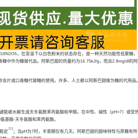
H18N2O5，在室温下以白色粉末的状态存在，是一种天然功能性低聚
作为糖替代品。阿斯巴甜的热量约为16.75kJ/g，而且2.8mg/d
命含片或口香糖代替糖的使用。许多、人士都以阿斯巴甜做为糖的代用品
键能被水解生成天冬氨酰苯丙氨酸和甲醇。在中性、碱性（pH>7）或受
氨基酸-天冬氨酸和苯丙氨酸。
[2]
为稳定
；当pH为7时，半衰期仅有几天。阿斯巴甜的甜味特性与蔗糖有