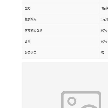
型号
食品
包装规格
1kg/
有效物质含量
99％
含量
99％
是否进口
否