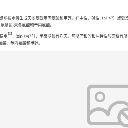
键能被水解生成天冬氨酰苯丙氨酸和甲醇。在中性、碱性（pH>7）或受
氨基酸-天冬氨酸和苯丙氨酸。
[2]
为稳定
；当pH为7时，半衰期仅有几天。阿斯巴甜的甜味特性与蔗糖有
氨酸、苯丙氨酸和甲醇。