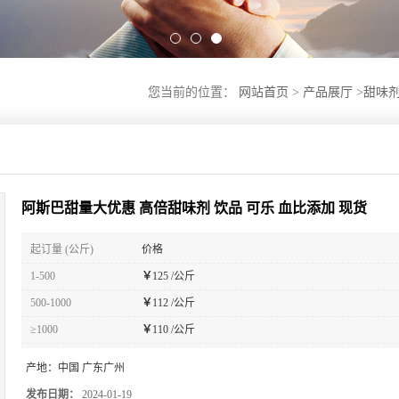
您当前的位置：
网站首页
>
产品展厅
>
甜味
阿斯巴甜量大优惠 高倍甜味剂 饮品 可乐 血比添加 现货
起订量 (公斤)
价格
1-500
￥
125 /公斤
500-1000
￥
112 /公斤
≥1000
￥
110 /公斤
产地：
中国 广东广州
发布日期：
2024-01-19