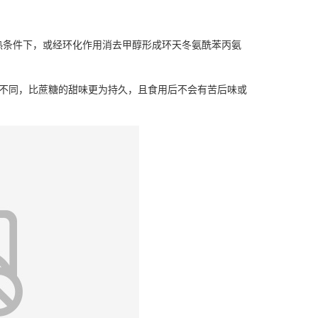
热条件下，或经环化作用消去甲醇形成环天冬氨酰苯丙氨
所不同，比蔗糖的甜味更为持久，且食用后不会有苦后味或