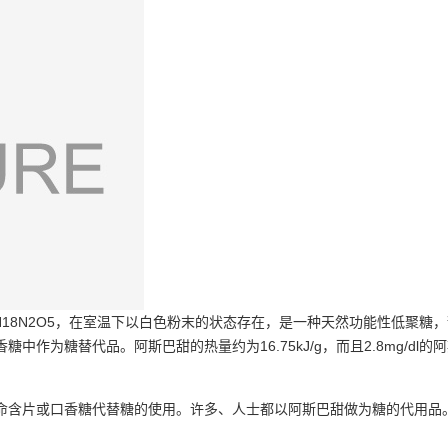
H18N2O5，在室温下以白色粉末的状态存在，是一种天然功能性低聚
作为糖替代品。阿斯巴甜的热量约为16.75kJ/g，而且2.8mg/d
命含片或口香糖代替糖的使用。许多、人士都以阿斯巴甜做为糖的代用品