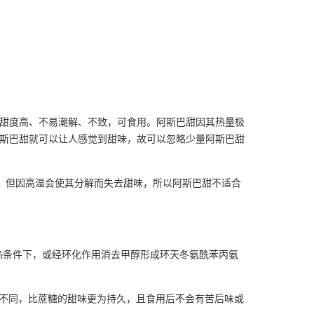
糖，甜度高、不易潮解、不致，可食用。阿斯巴甜因其热量极
l的阿斯巴甜就可以让人感觉到甜味，故可以忽略少量阿斯巴甜
。但因高温会使其分解而失去甜味，所以阿斯巴甜不适合
热条件下，或经环化作用消去甲醇形成环天冬氨酰苯丙氨
所不同，比蔗糖的甜味更为持久，且食用后不会有苦后味或