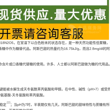
H18N2O5，在室温下以白色粉末的状态存在，是一种天然功能性低聚
作为糖替代品。阿斯巴甜的热量约为16.75kJ/g，而且2.8mg/d
命含片或口香糖代替糖的使用。许多、人士都以阿斯巴甜做为糖的代用品
键能被水解生成天冬氨酰苯丙氨酸和甲醇。在中性、碱性（pH>7）或受
氨基酸-天冬氨酸和苯丙氨酸。
[2]
为稳定
；当pH为7时，半衰期仅有几天。阿斯巴甜的甜味特性与蔗糖有