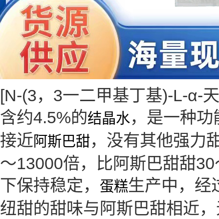
[N-(3，3一二甲基丁基)-L-
含约4.5%的
，是一种功
结晶水
接近
，没有其他强力
阿斯巴甜
～13000倍，比阿斯巴甜甜
下保持稳定，
生产中，经过
蛋糕
纽甜的甜味与阿斯巴甜相近，无