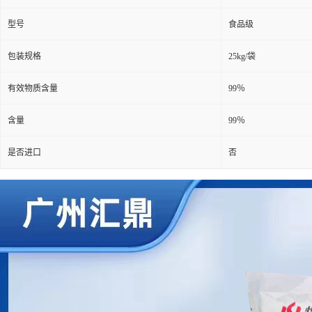
型号
食品级
包装规格
25kg/袋
有效物质含量
99％
含量
99％
是否进口
否