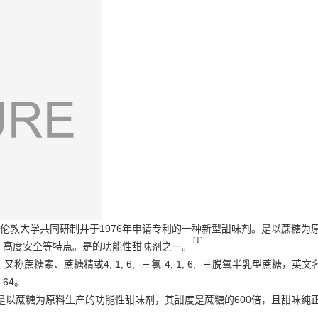
e）与伦敦大学共同研制并于1976年申请专利的一种新型甜味剂。是以蔗糖为
[1]
，高度安全等特点。是的功能性甜味剂之一。
S: 955)，又称蔗糖素、蔗糖精或4, 1, 6, -三氯-4, 1, 6, -三脱氧半乳
.64。
是以蔗糖为原料生产的功能性甜味剂，其甜度是蔗糖的600倍，且甜味纯