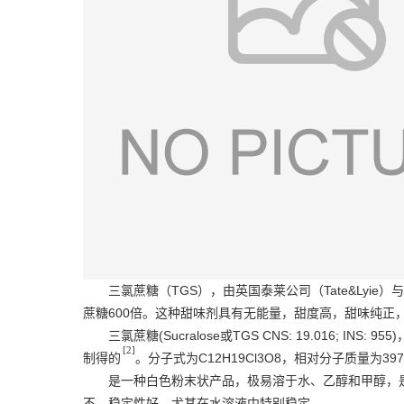
三氯蔗糖（TGS），由英国泰莱公司（Tate&Lyi
蔗糖600倍。这种甜味剂具有无能量，甜度高，甜味纯正
三氯蔗糖(Sucralose或TGS CNS: 19.016; IN
[2]
制得的
。分子式为C12H19Cl3O8，相对分子质量为397
是一种白色粉末状产品，极易溶于水、
乙醇
和
甲醇
，
不，稳定性好，尤其在水溶液中特别稳定。