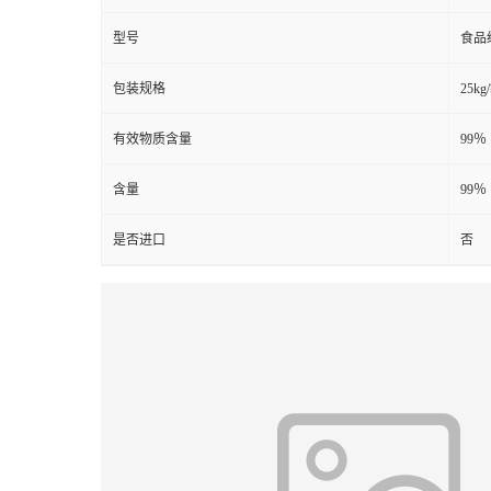
型号
食品
包装规格
25kg
有效物质含量
99％
含量
99％
是否进口
否