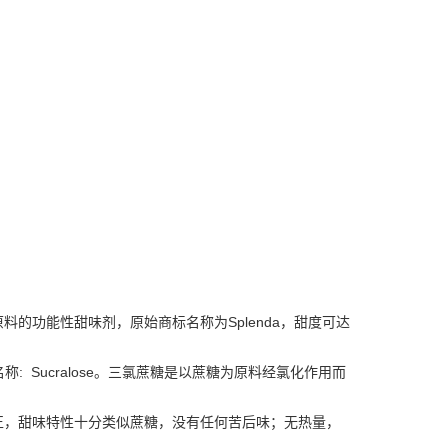
原料的功能性甜味剂，原始商标名称为Splenda，甜度可达
型蔗糖，英文名称: Sucralose。三氯蔗糖是以蔗糖为原料经氯化作用而
正，甜味特性十分类似蔗糖，没有任何苦后味；无热量，