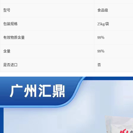
型号
食品级
包装规格
25kg/袋
有效物质含量
99％
含量
99％
是否进口
否