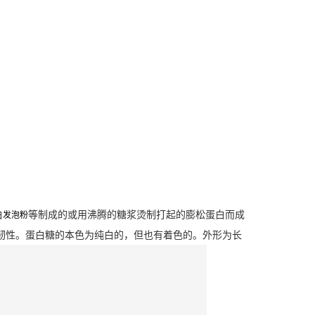
白
等制成的或用沸腾的糖浆烫制打起的膨松蛋白而成
发泡粉
韧性。蛋白糖的本色为纯白的，但也有着色的。外形为长