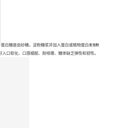
蛋白糖是由砂糖，淀粉糖浆并加入蛋白或植物蛋白
发泡粉
好入口软化、口感细腻、耐咀嚼、糖体缺乏弹性和韧性。