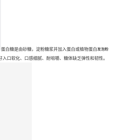
蛋白糖是由砂糖，淀粉糖浆并加入蛋白或植物蛋白
发泡粉
好入口软化、口感细腻、耐咀嚼、糖体缺乏弹性和韧性。