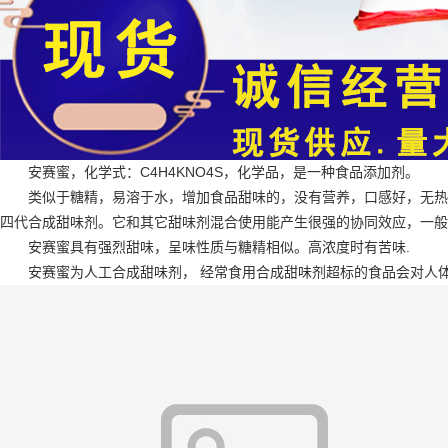
安赛蜜，化学式：C4H4KNO4S，化学品，是一种食品添加剂。
类似于糖精，易溶于水，增加食品甜味的，没有营养，口感好，无热
四代合成甜味剂。它和其它甜味剂混合使用能产生很强的协同效应，一般浓
安赛蜜具有强烈甜味，呈味性质与糖精相似。高浓度时有苦味.
安赛蜜为人工合成甜味剂， 经常食用合成甜味剂超标的食品会对人