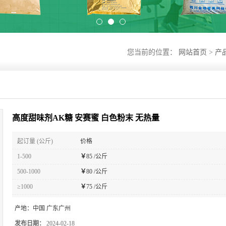
您当前的位置：
网站首页
>
产
高度甜味剂AK糖 安赛蜜 白色粉末 无热量
起订量 (公斤)
价格
1-500
￥
85 /公斤
500-1000
￥
80 /公斤
≥1000
￥
75 /公斤
产地：
中国 广东广州
发布日期：
2024-02-18