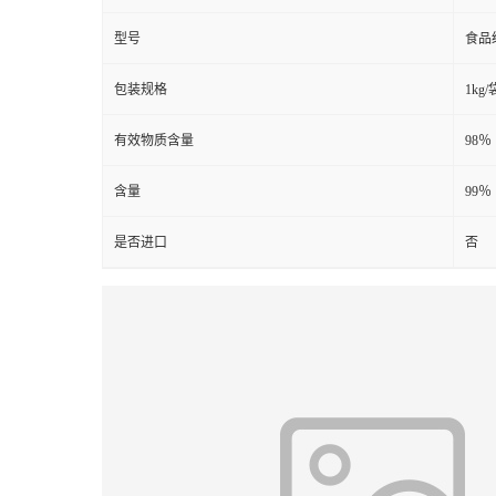
型号
食品
包装规格
1kg/
有效物质含量
98％
含量
99％
是否进口
否