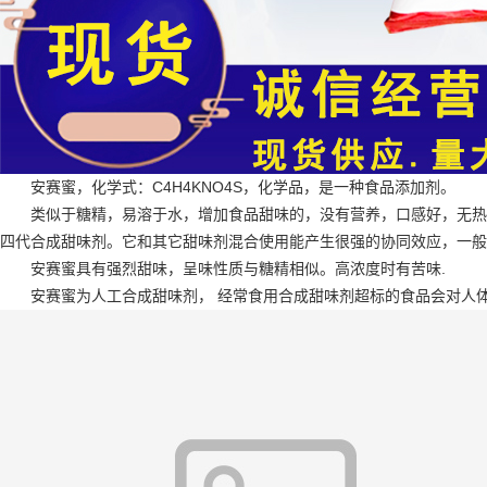
安赛蜜，化学式：C4H4KNO4S，化学品，是一种食品添加剂。
类似于糖精，易溶于水，增加食品甜味的，没有营养，口感好，无热
四代合成甜味剂。它和其它甜味剂混合使用能产生很强的协同效应，一般浓
安赛蜜具有强烈甜味，呈味性质与糖精相似。高浓度时有苦味.
安赛蜜为人工合成甜味剂， 经常食用合成甜味剂超标的食品会对人