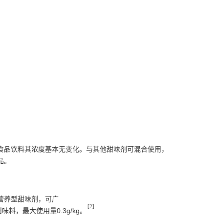
食品饮料其浓度基本无变化。与其他甜味剂可混合使用，
品。
营养型甜味剂，可广
[2]
，最大使用量0.3g/kg。