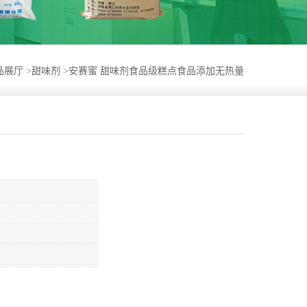
品展厅
>
甜味剂
>
安赛蜜 甜味剂食品级糕点食品添加无热量