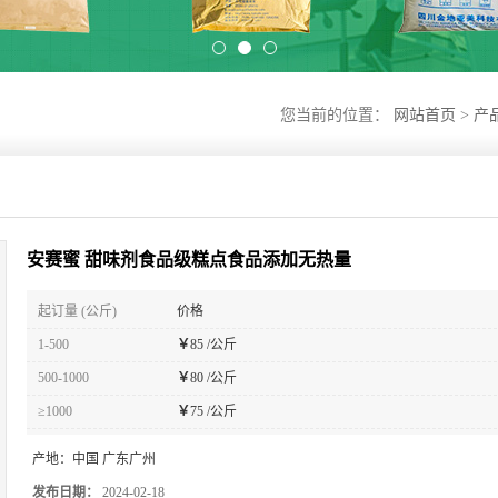
您当前的位置：
网站首页
>
产
安赛蜜 甜味剂食品级糕点食品添加无热量
起订量 (公斤)
价格
1-500
￥
85 /公斤
500-1000
￥
80 /公斤
≥1000
￥
75 /公斤
产地：
中国 广东广州
发布日期：
2024-02-18