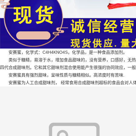
安赛蜜，化学式：C4H4KNO4S，化学品，是一种食品添加剂。
类似于糖精，易溶于水，增加食品甜味的，没有营养，口感好，无热
四代合成甜味剂。它和其它甜味剂混合使用能产生很强的协同效应，一般浓
安赛蜜具有强烈甜味，呈味性质与糖精相似。高浓度时有苦味.
安赛蜜为人工合成甜味剂， 经常食用合成甜味剂超标的食品会对人