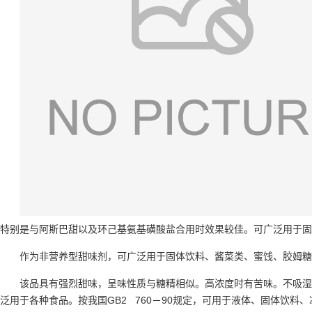
特别是与阿斯巴甜以及环己基氨基磺酸盐合用时效果较佳。可广泛用于固
作为非营养型甜味剂，可广泛用于固体饮料、酱菜类、蜜饯、胶姆糖
该品具有强烈甜味，呈味性质与糖精相似。高浓度时有苦味。不吸湿
泛用于各种食品。按我国GB2 760－90规定，可用于液体、固体饮料、