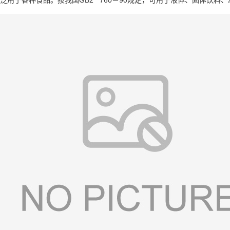
泛用于各种食品。按我国GB2 760－90规定，可用于液体、固体饮料、