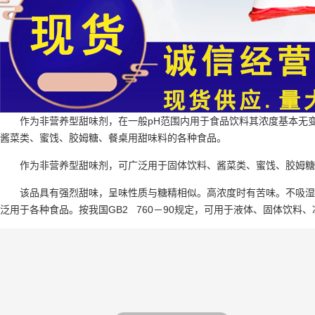
作为非营养型甜味剂，在一般pH范围内用于食品饮料其浓度基本无
酱菜类、蜜饯、胶姆糖、餐桌用甜味料的各种食品。
作为非营养型甜味剂，可广泛用于固体饮料、酱菜类、蜜饯、胶姆糖
该品具有强烈甜味，呈味性质与糖精相似。高浓度时有苦味。不吸湿
泛用于各种食品。按我国GB2 760－90规定，可用于液体、固体饮料、