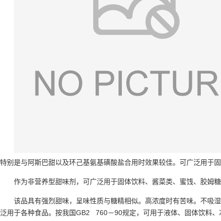
特别是与阿斯巴甜以及环己基氨基磺酸盐合用时效果较佳。可广泛用于固
作为非营养型甜味剂，可广泛用于固体饮料、酱菜类、蜜饯、胶姆糖
该品具有强烈甜味，呈味性质与糖精相似。高浓度时有苦味。不吸湿
泛用于各种食品。按我国GB2 760－90规定，可用于液体、固体饮料、