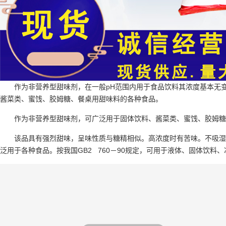
作为非营养型甜味剂，在一般pH范围内用于食品饮料其浓度基本无
酱菜类、蜜饯、胶姆糖、餐桌用甜味料的各种食品。
作为非营养型甜味剂，可广泛用于固体饮料、酱菜类、蜜饯、胶姆糖
该品具有强烈甜味，呈味性质与糖精相似。高浓度时有苦味。不吸湿
泛用于各种食品。按我国GB2 760－90规定，可用于液体、固体饮料、