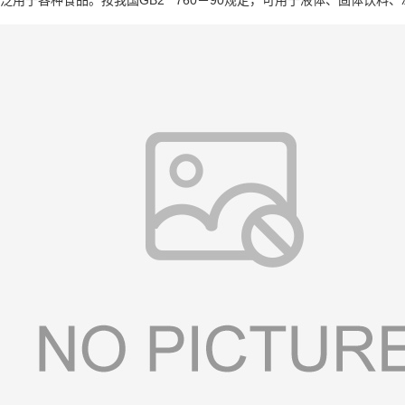
泛用于各种食品。按我国GB2 760－90规定，可用于液体、固体饮料、