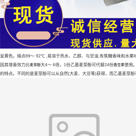
呈黄色。熔点89～ 92℃ ,易溶于热水、乙醇、与甘油,有焦糖香味和水果
因其增香效力比
大4～ 6倍，1份乙基麦芽酚可代替24份
使用
麦芽酚
香豆素
的特点。不同的是麦芽酚可以从自然(大麦、大豆等)获得，而乙基麦芽