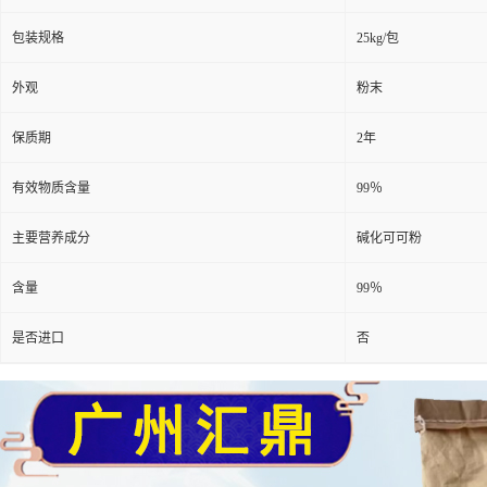
包装规格
25kg/包
外观
粉末
保质期
2年
有效物质含量
99％
主要营养成分
碱化可可粉
含量
99％
是否进口
否