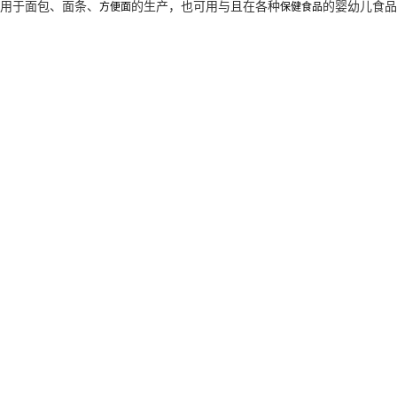
用于面包、面条、
的生产，也可用与且在各种
的婴幼儿食品
方便面
保健食品