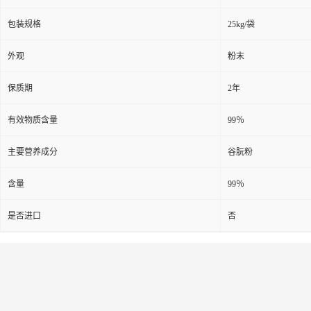
包装规格
25kg/袋
外观
粉末
保质期
2年
有效物质含量
99％
主要营养成分
谷朊粉
含量
99％
是否进口
否