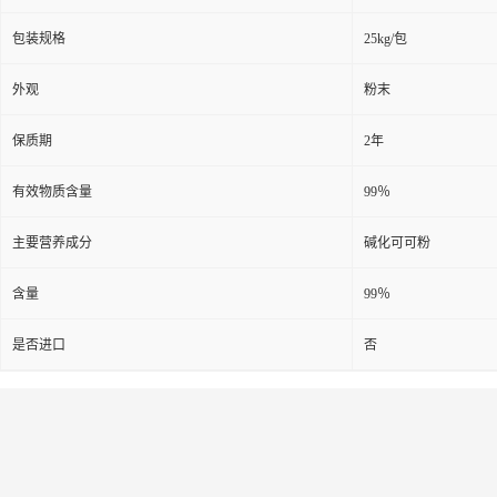
包装规格
25kg/包
外观
粉末
保质期
2年
有效物质含量
99％
主要营养成分
碱化可可粉
含量
99％
是否进口
否