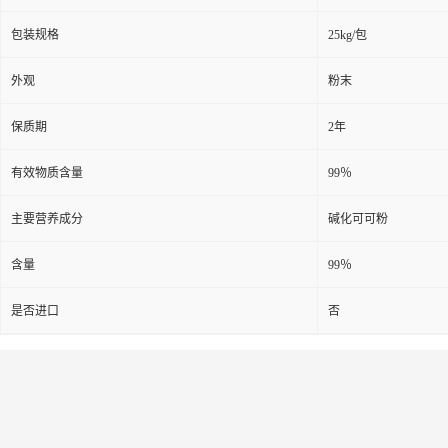
包装规格
25kg/包
外观
粉末
保质期
2年
有效物质含量
99％
主要营养成分
碱化可可粉
含量
99％
是否进口
否