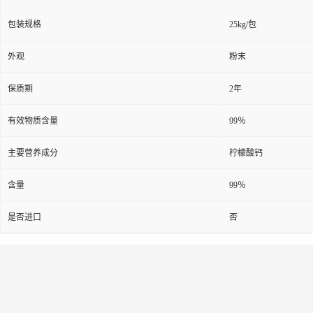
包装规格
25kg/包
外观
粉末
保质期
2年
有效物质含量
99％
主要营养成分
柠檬酸钙
含量
99％
是否进口
否