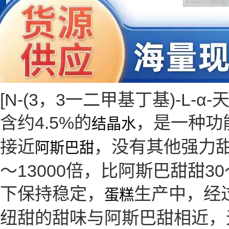
[N-(3，3一二甲基丁基)-L-
含约4.5%的
，是一种功
结晶水
接近
，没有其他强力
阿斯巴甜
～13000倍，比阿斯巴甜甜
下保持稳定，
生产中，经过
蛋糕
纽甜的甜味与阿斯巴甜相近，无