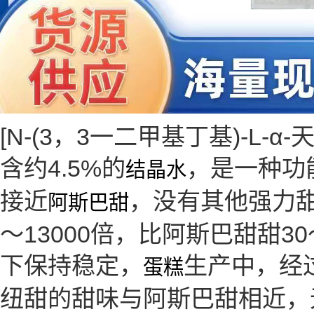
[N-(3，3一二甲基丁基)-L-
含约4.5%的
，是一种功
结晶水
接近
，没有其他强力
阿斯巴甜
～13000倍，比阿斯巴甜甜
下保持稳定，
生产中，经过
蛋糕
纽甜的甜味与阿斯巴甜相近，无