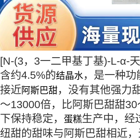
[N-(3，3一二甲基丁基)-L-
含约4.5%的
，是一种功
结晶水
接近
，没有其他强力
阿斯巴甜
～13000倍，比阿斯巴甜甜
下保持稳定，
生产中，经过
蛋糕
纽甜的甜味与阿斯巴甜相近，无