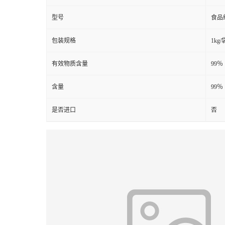
型号
食品
包装规格
1kg/
有效物质含量
99％
含量
99％
是否进口
否