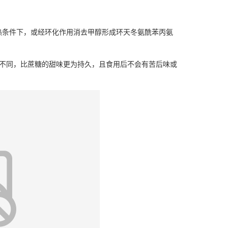
热条件下，或经环化作用消去甲醇形成环天冬氨酰苯丙氨
所不同，比蔗糖的甜味更为持久，且食用后不会有苦后味或