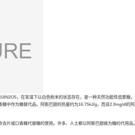
H18N2O5，在室温下以白色粉末的状态存在，是一种天然功能性低聚
作为糖替代品。阿斯巴甜的热量约为16.75kJ/g，而且2.8mg/d
命含片或口香糖代替糖的使用。许多、人士都以阿斯巴甜做为糖的代用品