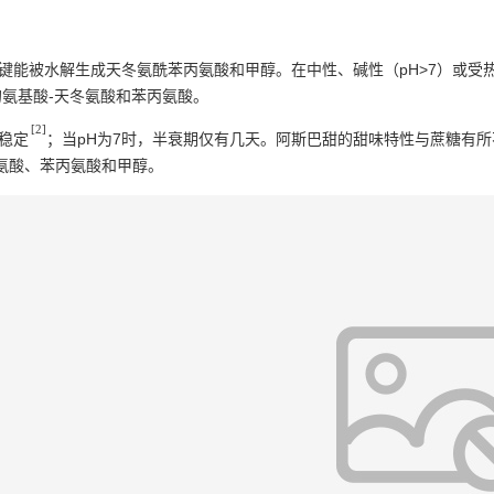
键能被水解生成天冬氨酰苯丙氨酸和甲醇。在中性、碱性（pH>7）或受
氨基酸-天冬氨酸和苯丙氨酸。
[2]
为稳定
；当pH为7时，半衰期仅有几天。阿斯巴甜的甜味特性与蔗糖有
氨酸、苯丙氨酸和甲醇。