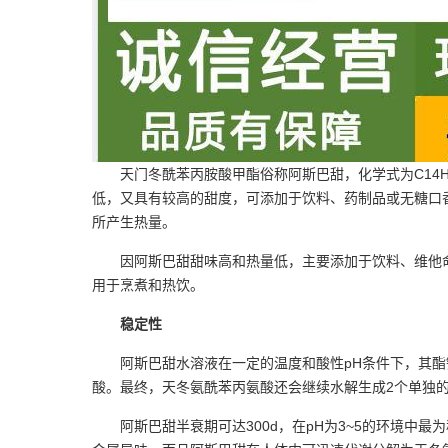
天门冬酰苯丙胺酸甲酯俗称阿斯巴甜，化学式为C14
低，又具有较高的甜度，可添加于饮料、药制品或无糖口香糖中
所产生热量。
因阿斯巴甜甜味高和热量低，主要添加于饮料、维他
用于烹煮和热饮。
稳定性
阿斯巴甜水溶液在一定的温度和酸性pH条件下，其酯
酸。最终，天冬氨酰苯丙氨酸还会继续水解生成2个单独的
阿斯巴甜半衰期可达300d，在pH为3~5的环境中最