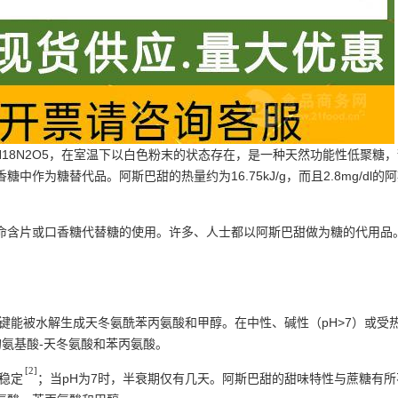
H18N2O5，在室温下以白色粉末的状态存在，是一种天然功能性低聚
作为糖替代品。阿斯巴甜的热量约为16.75kJ/g，而且2.8mg/d
命含片或口香糖代替糖的使用。许多、人士都以阿斯巴甜做为糖的代用品
键能被水解生成天冬氨酰苯丙氨酸和甲醇。在中性、碱性（pH>7）或受
氨基酸-天冬氨酸和苯丙氨酸。
[2]
为稳定
；当pH为7时，半衰期仅有几天。阿斯巴甜的甜味特性与蔗糖有