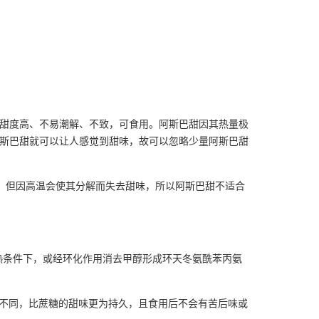
糖，甜度高、不易潮解、不致，可食用。阿斯巴甜因其热量极
l的阿斯巴甜就可以让人感觉到甜味，故可以忽略少量阿斯巴甜
。但因高温会使其分解而失去甜味，所以阿斯巴甜不适合
热条件下，或经环化作用消去甲醇形成环天冬氨酰苯丙氨
所不同，比蔗糖的甜味更为持久，且食用后不会有苦后味或