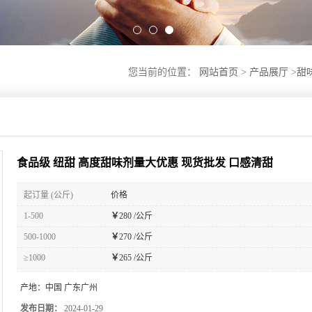
您当前的位置：
网站首页
>
产品展厅
>
甜
食品级 纽甜 高度甜味剂量大优惠 现货批发 口感清甜
起订量 (公斤)
价格
1-500
￥
280 /公斤
500-1000
￥
270 /公斤
≥1000
￥
265 /公斤
产地：
中国 广东广州
发布日期：
2024-01-29