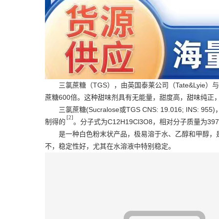
三氯蔗糖（TGS），由英国泰莱公司（Tate&Lyi
蔗糖600倍。这种甜味剂具有无能量，甜度高，甜味纯正
三氯蔗糖(Sucralose或TGS CNS: 19.016; IN
[2]
制得的
。分子式为C12H19Cl3O8，相对分子质量为397
是一种白色粉末状产品，极易溶于水、
乙醇
和
甲醇
，
不，稳定性好，尤其在水溶液中特别稳定。