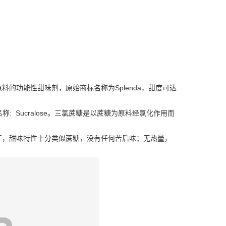
原料的功能性甜味剂，原始商标名称为Splenda，甜度可达
型蔗糖，英文名称: Sucralose。三氯蔗糖是以蔗糖为原料经氯化作用而
正，甜味特性十分类似蔗糖，没有任何苦后味；无热量，