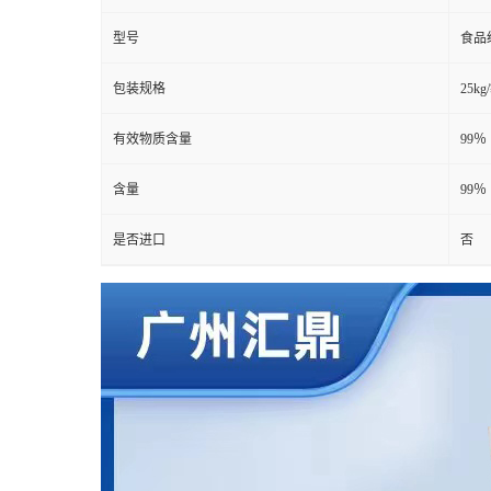
型号
食品
包装规格
25kg
有效物质含量
99％
含量
99％
是否进口
否