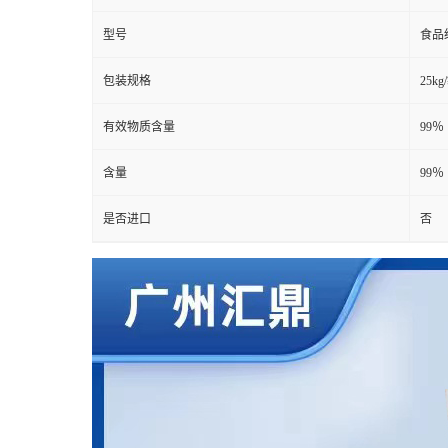
型号
食品
包装规格
25kg
有效物质含量
99％
含量
99％
是否进口
否