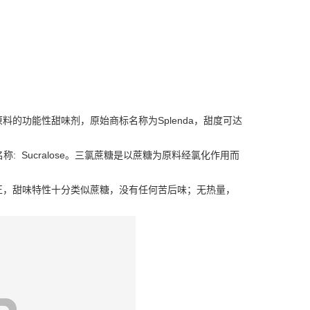
原料的功能性甜味剂，原始商标名称为Splenda，甜度可达
型蔗糖，英文名称: Sucralose。三氯蔗糖是以蔗糖为原料经氯化作用而
正，甜味特性十分类似蔗糖，没有任何苦后味；无热量，