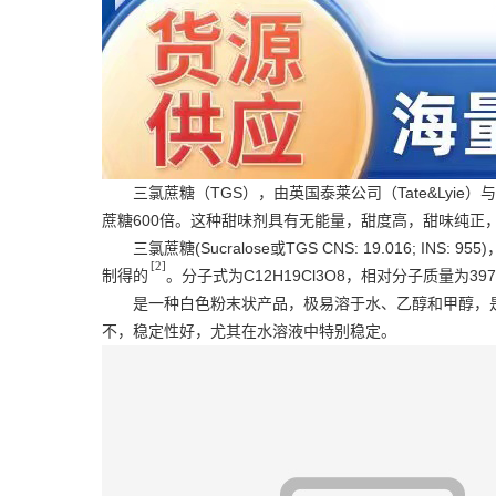
三氯蔗糖（TGS），由英国泰莱公司（Tate&Lyi
蔗糖600倍。这种甜味剂具有无能量，甜度高，甜味纯正
三氯蔗糖(Sucralose或TGS CNS: 19.016; IN
[2]
制得的
。分子式为C12H19Cl3O8，相对分子质量为397
是一种白色粉末状产品，极易溶于水、
乙醇
和
甲醇
，
不，稳定性好，尤其在水溶液中特别稳定。