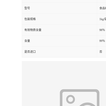
型号
食品
包装规格
1kg/
有效物质含量
98％
含量
99％
是否进口
否