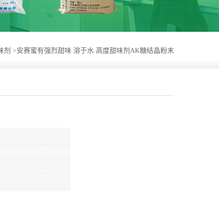
味剂
>
安赛蜜有强烈甜味 溶于水 高度甜味剂AK糖结晶粉末