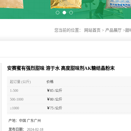
您当前的位置：
网站首页
>
产品展厅
>
甜
安赛蜜有强烈甜味 溶于水 高度甜味剂AK糖结晶粉末
起订量 (公斤)
价格
1-500
￥
85 /公斤
500-1000
￥
80 /公斤
≥1000
￥
75 /公斤
产地：
中国 广东广州
发布日期：
2024-02-18