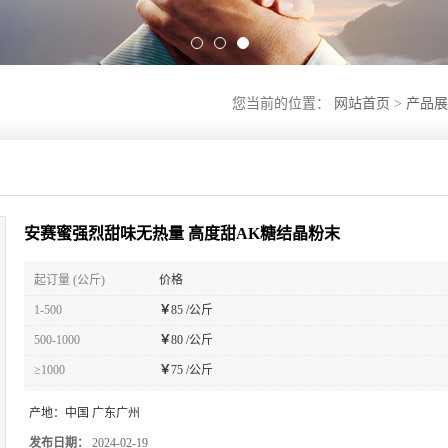
您当前的位置：
网站首页
>
产品展
安赛蜜强烈甜味无热量 高度甜AK糖结晶粉末
起订量 (公斤)
价格
1-500
￥
85 /公斤
500-1000
￥
80 /公斤
≥1000
￥
75 /公斤
产地：
中国 广东广州
发布日期：
2024-02-19