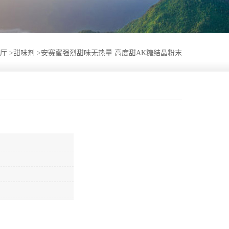
厅
>
甜味剂
>
安赛蜜强烈甜味无热量 高度甜AK糖结晶粉末