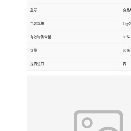
型号
食品
包装规格
1kg/
有效物质含量
98％
含量
99％
是否进口
否