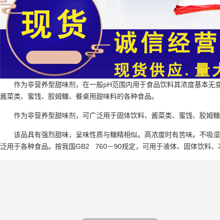
作为非营养型甜味剂，在一般pH范围内用于食品饮料其浓度基本无
酱菜类、蜜饯、胶姆糖、餐桌用甜味料的各种食品。
作为非营养型甜味剂，可广泛用于固体饮料、酱菜类、蜜饯、胶姆糖
该品具有强烈甜味，呈味性质与糖精相似。高浓度时有苦味。不吸湿
泛用于各种食品。按我国GB2 760－90规定，可用于液体、固体饮料、